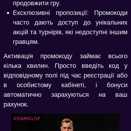
продовжити гру.
Ексклюзивні пропозиції:
Промокоди
часто дають доступ до унікальних
акцій та турнірів, які недоступні іншим
гравцям.
Активація промокоду займає всього
кілька хвилин. Просто введіть код у
відповідному полі під час реєстрації або
в особистому кабінеті, і бонуси
автоматично зарахуються на ваш
рахунок.