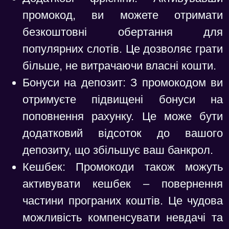
промокод, ви можете отримати
безкоштовні обертання для
популярних слотів. Це дозволяє грати
більше, не витрачаючи власні кошти.
Бонуси на депозит:
З промокодом ви
отримуєте підвищені бонуси на
поповнення рахунку. Це може бути
додатковий відсоток до вашого
депозиту, що збільшує ваш банкрол.
Кешбек:
Промокоди також можуть
активувати кешбек – повернення
частини програних коштів. Це чудова
можливість компенсувати невдачі та