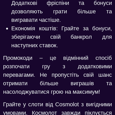
Додаткові фріспіни та бонуси
дозволяють грати більше та
вигравати частіше.
Економія коштів:
Грайте за бонуси,
зберігаючи свій банкрол для
наступних ставок.
Промокоди – це відмінний спосіб
розпочати гру з додатковими
перевагами. Не пропустіть свій шанс
отримати більше виграшів та
насолоджуватися грою на максимум!
Грайте у слоти від Cosmolot з вигідними
умовами. Космолот завжди піклується