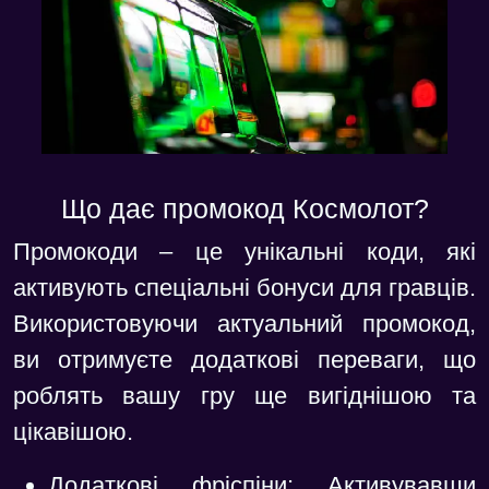
Що дає промокод Космолот?
Промокоди – це унікальні коди, які
активують спеціальні бонуси для гравців.
Використовуючи актуальний промокод,
ви отримуєте додаткові переваги, що
роблять вашу гру ще вигіднішою та
цікавішою.
Додаткові фріспіни:
Активувавши