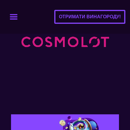
ОТРИМАТИ ВИНАГОРОДУ!